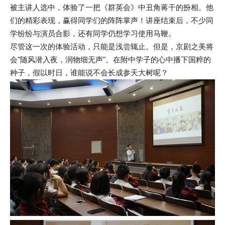
被主讲人选中，体验了一把《群英会》中丑角蒋干的扮相。他
们的精彩表现，赢得同学们的阵阵掌声！讲座结束后，不少同
学纷纷与演员合影，还有同学仍想学习使用马鞭。
尽管这一次的体验活动，只能是浅尝辄止。但是，京剧之美将
会"随风潜入夜，润物细无声"。在附中学子的心中播下国粹的
种子，假以时日，谁能说不会长成参天大树呢？