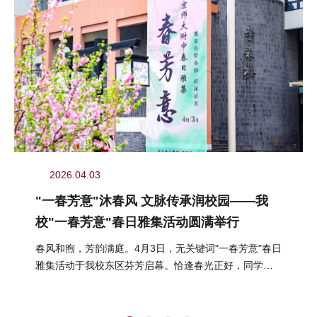
2026.04.03
"一春芳意"沐春风 文脉传承润校园——我
校"一春芳意"春日雅集活动圆满举行
春风和煦，芳韵满庭。4月3日，无关键词"一春芳意"春日
雅集活动于我校东区芬芳启幕。恰逢春光正好，同学们
结伴而行、嬉游其间，在明媚...