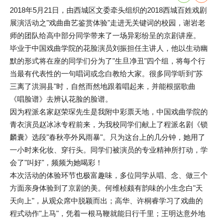
2018年5月21日，由西城区文委牵头组织的2018西城百姓戏剧
展演活动之"戏曲曲艺鉴赏体验"走进无关键词的校园，谢岩老
师的团队给高中部分同学带来了一场异彩纷呈的京剧讲座。
毕业于中国戏曲学院的花脸演员刘振担任主讲人，他以生动幽
默的形式将在座的同学们分为了"生旦净丑"四个组，将每个行
当最有代表性的一句唱词或念白教给大家。很多同学听到"苏
三离了洪洞县"时，自然而然地跟着唱起来，并能根据歌曲
《唱脸谱》去辨认花脸的脸谱。
因为程派名家赵荣琛先生是我附中彩票天地，中国戏曲学院的
青衣演员赵冰冰专程前来，为我校同学们献上了程派名剧《锁
麟囊》选段"春秋亭外风雨暴"。只为这台上的几分钟，她用了
一小时来化妆、穿行头。同学们被演员的专业精神所打动，学
会了"叫好"，频频为她喝彩！
本次活动的体验环节也极富趣味，多位同学从唱、念、做三个
方面亲身体验到了京剧的美。何维桢颇有韵味的小生念白"天
天向上"，从观众席中脱颖而出；高华、许桐睿学习了戏曲的
程式动作"上马"，凭着一根马鞭就能日行千里；王明达意外地