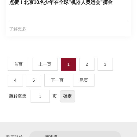
点赞！北京10名少年在全球"机器人奥运会"摘金
了解更多
首页
上一页
1
2
3
4
5
下一页
尾页
跳转至第
页