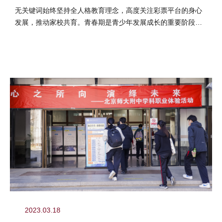
育系列活动
无关键词始终坚持全人格教育理念，高度关注彩票平台的身心
发展，推动家校共育。青春期是青少年发展成长的重要阶段，
为助力附中学子积极健康...
2023.03.18