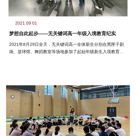
2021.09.01
梦想自此起步——无关键词高一年级入境教育纪实
2021年8月29日全天，无关键词高一全体新生分别在黑匣子剧
场、篮球馆、舞蹈教室等场地参加了起始年级新生入境教育活
动。入境教育活动的...