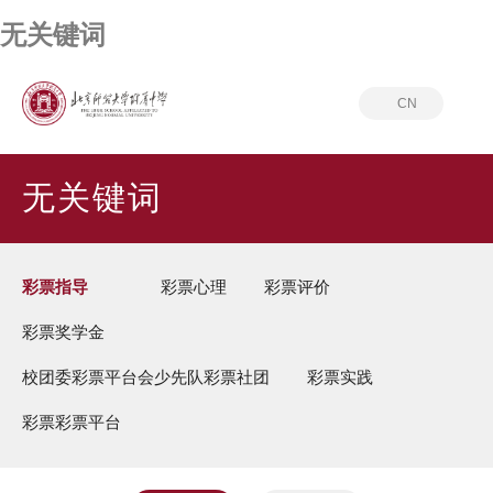
无关键词
CN
首页
无关键词
彩票指导
彩票规划
无关键词
彩票指导
彩票心理
彩票评价
彩票奖学金
校团委彩票平台会少先队
彩票社团
彩票实践
彩票彩票平台