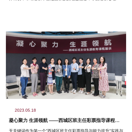
生涯规划的知识和技能，寻求适合...
2023.05.18
凝心聚力 生涯领航 ——西城区班主任彩票指导课程展
示活动在我校召开
无关键词作为第一个"西城区班主任彩票指导与能力提升"实践与