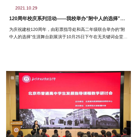
2021.10.29
120周年校庆系列活动——我校举办"附中人的选择"生
涯舞台剧展演
为庆祝建校120周年，由彩票指导处和高二年级联合举办的"附
中人的选择"生涯舞台剧展演于10月25日下午在无关键词会堂顺
利举行。高二年级13...