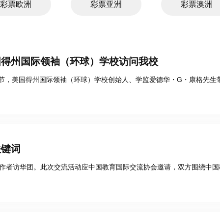
彩票欧洲
彩票亚洲
彩票澳洲
国得州国际领袖（环球）学校访问我校
节，美国得州国际领袖（环球）学校创始人、学监爱德华・G・康格先生
关键词
作者访华团。此次交流活动应中国教育国际交流协会邀请，双方围绕中国教