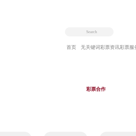
首页
无关键词
彩票资讯
彩票服
彩票合作