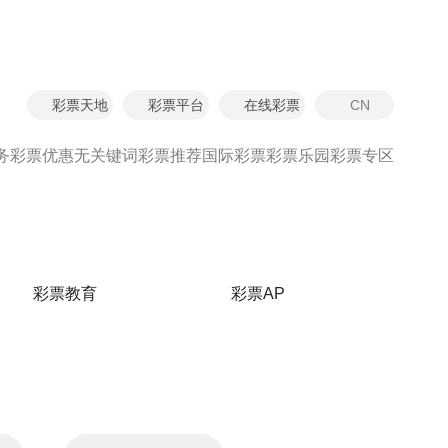
彩票天地
彩票平台
在线彩票
CN
首页
国际彩票
彩票合作
彩票美洲
务
彩票优惠
无关键词
彩票推荐
国际彩票
彩票乐园
彩票专区
彩票教育
彩票AP