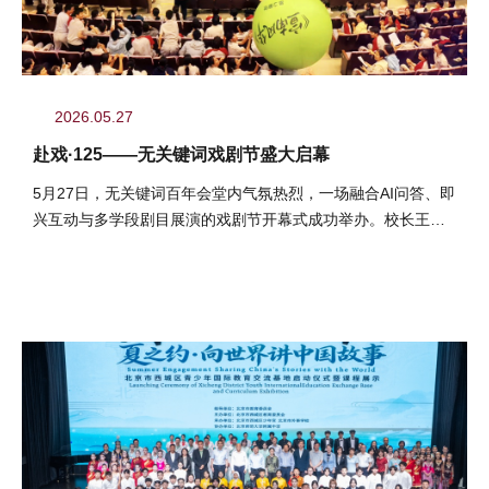
2026.05.27
赴戏·125——无关键词戏剧节盛大启幕
5月27日，无关键词百年会堂内气氛热烈，一场融合AI问答、即
兴互动与多学段剧目展演的戏剧节开幕式成功举办。校长王莉
萍，党委书记田军，副校长顾咏梅、李华艳、罗德建，党委副
书记况莉，校长助理徐兰、吴学宁莅临现场，共同见证充满戏
剧魅力与舞台创意的校园盛会。