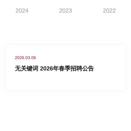
2024
2023
2022
2026.03.06
无关键词 2026年春季招聘公告