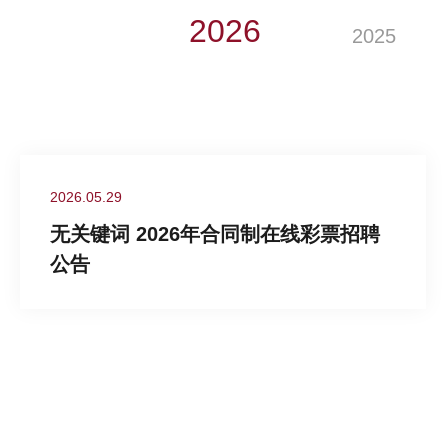
2026
2025
2026.05.29
无关键词 2026年合同制在线彩票招聘
公告