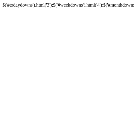
$('#todaydowns').html('3');$('#weekdowns').html('4');$('#monthdowns').h