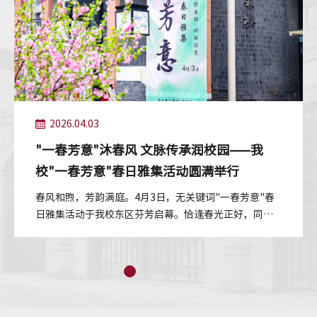
2026.04.03
"一春芳意"沐春风 文脉传承润校园——我
校"一春芳意"春日雅集活动圆满举行
春风和煦，芳韵满庭。4月3日，无关键词"一春芳意"春
日雅集活动于我校东区芬芳启幕。恰逢春光正好，同学
们结伴而行、嬉游其间，在明媚...