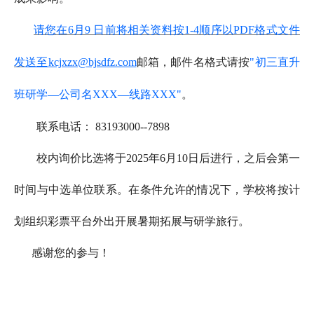
请您在6月9 日前将相关资料按1-4顺序以PDF格式文件
发
送至kcjxzx@bjsdfz.com
邮箱，邮件名格式请按
"初三直升
班研学—公司名XXX—线路XXX"
。
联系电话： 83193000--7898
校内询价比选将于2025年6月10日后进行，之后会第一
时间与中选单位联系。在条件允许的情况下，学校将按计
划组织彩票平台外出开展暑期拓展与研学旅行。
感谢您的参与！