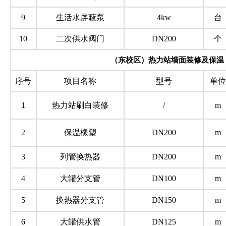
9
生活水屏蔽泵
4kw
台
10
二次供水阀门
DN200
个
（东校区）热力站墙面装修及保温
序号
项目名称
型号
单位
1
热力站刷白装修
/
m
2
保温橡塑
DN200
m
3
列管换热器
DN200
m
4
大罐分支管
DN100
m
5
换热器分支管
DN150
m
6
大罐供水管
DN125
m