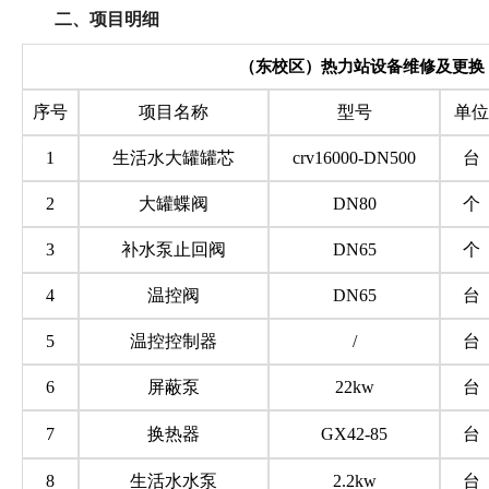
二、
项目明细
（东校区）热力站设备维修及更换
序号
项目名称
型号
单位
1
生活水大罐罐芯
crv16000-DN500
台
2
大罐蝶阀
DN80
个
3
补水泵止回阀
DN65
个
4
温控阀
DN65
台
5
温控控制器
/
台
6
屏蔽泵
22kw
台
7
换热器
GX42-85
台
8
生活水水泵
2.2kw
台