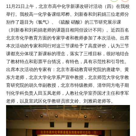
11月21日上午，北京市高中化学新课改研讨活动（四）在我校
举行。我校高一化学备课组邓桦、刘新春和刘莉娟三位老师分
别作了题目为《氯气》、《硫酸 硝酸》的三节研究展示课
（刘新春和刘莉娟老师的课题目相同但设计不同）。近四百名
北京市化学教育方面的专家学者和教师参加了本次活动。出席
本次活动的专家和同行对这三节课给予了高度评价，认为三节
课都充分体现了新课标的理念，落实了三维目标，很好地结合
了教材特点和彩票平台情况，有特色，具有示范性和引导性。
出席本次活动的专家有：北京市基础教育研究院的唐建华、黄
东方老师，北京大学化学系严宣申教授，北京师范大学化学教
育研究院的胡久华副教授，北京市特级教师、清华同方电子期
刊化学科负责人田玉凤老师，人教社化学室乔国才主任和李军
老师，以及宣武区化学教研员班文岭、刘雅莉老师等。