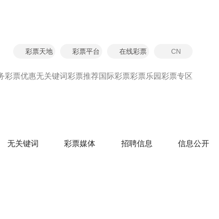
彩票天地
彩票平台
在线彩票
CN
首页
彩票资讯
彩票彩票动态
务
彩票优惠
无关键词
彩票推荐
国际彩票
彩票乐园
彩票专区
无关键词
彩票媒体
招聘信息
信息公开