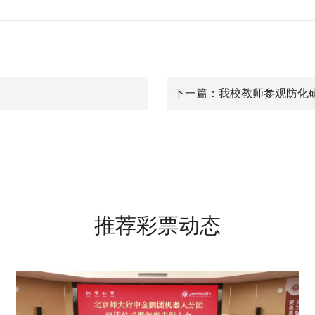
下一篇：我校教师参观防化
推荐彩票动态