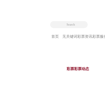
首页
无关键词
彩票资讯
彩票服
彩票彩票动态