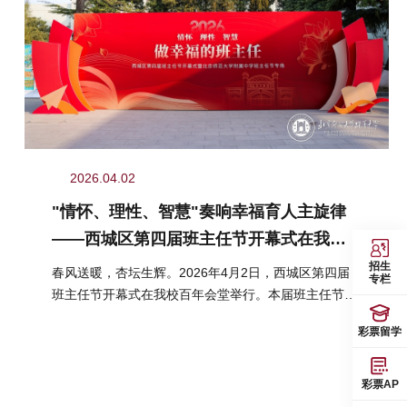
2026.04.02
"情怀、理性、智慧"奏响幸福育人主旋律
——西城区第四届班主任节开幕式在我校
举行
招生
春风送暖，杏坛生辉。2026年4月2日，西城区第四届
专栏
班主任节开幕式在我校百年会堂举行。本届班主任节
以"情怀·理性·智慧——做幸福的班主任...
彩票留学
彩票AP