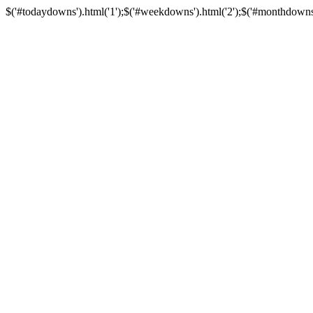
$('#todaydowns').html('1');$('#weekdowns').html('2');$('#monthdowns').h