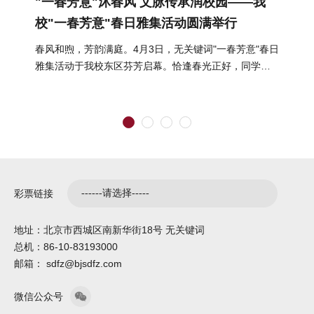
"一春芳意"沐春风 文脉传承润校园——我
校"一春芳意"春日雅集活动圆满举行
春风和煦，芳韵满庭。4月3日，无关键词"一春芳意"春日
雅集活动于我校东区芬芳启幕。恰逢春光正好，同学们
结伴而行、嬉游其间，在明媚...
彩票链接
地址：北京市西城区南新华街18号 无关键词
总机：86-10-83193000
邮箱： sdfz@bjsdfz.com
微信公众号