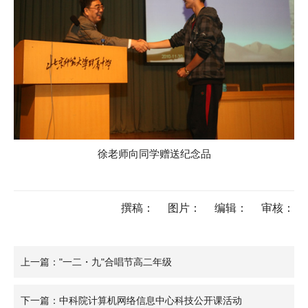
徐老师向同学赠送纪念品
撰稿：
图片：
编辑：
审核：
上一篇："一二・九"合唱节高二年级
下一篇：中科院计算机网络信息中心科技公开课活动