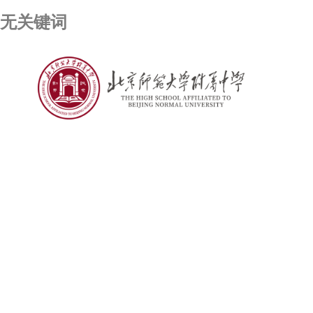
无关键词
国际彩票