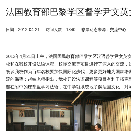
法国教育部巴黎学区督学尹文英
日期：2012-04-21
访问人数：1340
彩票动态来源：交流中心
2012年4月21日上午，法国国民教育部巴黎学区汉语督学尹
校和在我校开设法语课程、校际交流等项目进行了深入的交流，
畅谈我校作为百年名校要加快国际化步伐，更多更好地为国家培
流的渴望；赵敏老师指出，我校开设法语课程等项目有利于拓宽
能在附中的课堂里学习法语，在中学就系统地了解法国文化，对