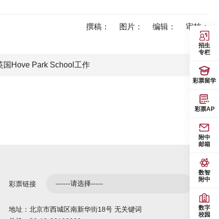
撰稿：
图片：
编辑：
审核：
招生
专栏
ve Park School工作
彩票留学
彩票AP
附中
邮箱
数智
附中
彩票链接
数字
地址：北京市西城区南新华街18号 无关键词
校园