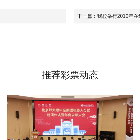
下一篇：我校举行2010年
推荐彩票动态