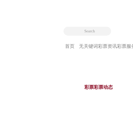
首页
无关键词
彩票资讯
彩票服
彩票彩票动态