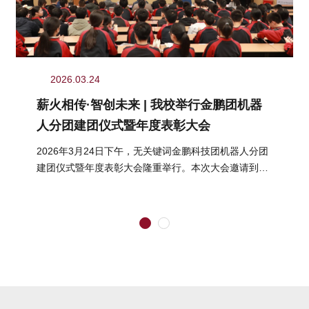
2026.03.24
薪火相传·智创未来 | 我校举行金鹏团机器
人分团建团仪式暨年度表彰大会
2026年3月24日下午，无关键词金鹏科技团机器人分团
建团仪式暨年度表彰大会隆重举行。本次大会邀请到来
自高校、科研院所、少年宫、科技...