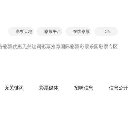
彩票天地
彩票平台
在线彩票
CN
首页
彩票资讯
彩票彩票动态
务
彩票优惠
无关键词
彩票推荐
国际彩票
彩票乐园
彩票专区
无关键词
彩票媒体
招聘信息
信息公开