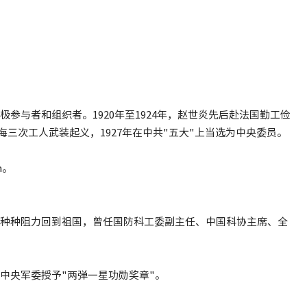
积极参与者和组织者。1920年至1924年，赵世炎先后赴法国勤工俭
三次工人武装起义，1927年在中共"五大"上当选为中央委员。
m。
学森冲破种种阻力回到祖国，曾任国防科工委副主任、中国科协主席、全
、中央军委授予"两弹一星功勋奖章"。