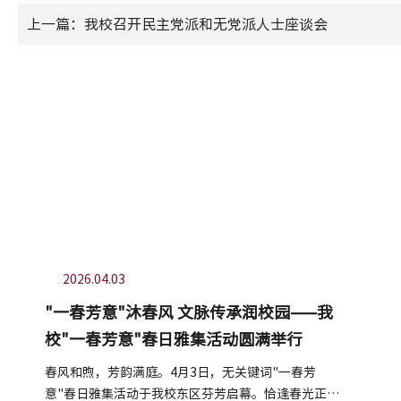
上一篇：我校召开民主党派和无党派人士座谈会
2026.04.03
"一春芳意"沐春风 文脉传承润校园——我
校"一春芳意"春日雅集活动圆满举行
春风和煦，芳韵满庭。4月3日，无关键词"一春芳
意"春日雅集活动于我校东区芬芳启幕。恰逢春光正