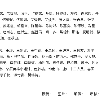
恩铭、韦拔群、冯平、卢德铭、叶挺、叶成焕、左权、白求恩、任
、何叔衡、佟麟阁、吴运铎、吴焕先、张太雷、张自忠、张学
女、苏兆征、邹韬奋、陈延年、陈树湘、陈嘉庚、陈潭秋、冼星
、赵尚志、赵博生、赵登禹、闻一多、埃德加·斯诺、夏明翰、格
安澜、瞿秋白。
选、王瑛、王乐义、王有德、王启民、王进喜、王顺友、邓平
秀丽、廷・巴特尔、许振超、达吾提・阿西木、邢燕子、吴大观、
李素芝、李梦桃、李登海、杨利伟、杨怀远、杨根思、苏宁、谷文
教、草原英雄小姐妹、赵梦桃、钟南山、唐山十三农民、容国
谭千秋、谭竹青、樊锦诗。
撰稿：
图片：
编辑：
审核：