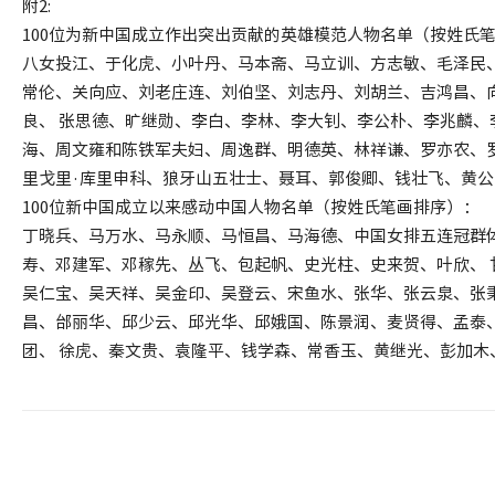
附2:
100位为新中国成立作出突出贡献的英雄模范人物名单（按姓氏
八女投江、于化虎、小叶丹、马本斋、马立训、方志敏、毛泽民
常伦、关向应、刘老庄连、刘伯坚、刘志丹、刘胡兰、吉鸿昌、
良、 张思德、旷继勋、李白、李林、李大钊、李公朴、李兆麟
海、周文雍和陈铁军夫妇、周逸群、明德英、林祥谦、罗亦农、
里戈里·库里申科、狼牙山五壮士、聂耳、郭俊卿、钱壮飞、黄
100位新中国成立以来感动中国人物名单（按姓氏笔画排序）：
丁晓兵、马万水、马永顺、马恒昌、马海德、中国女排五连冠群
寿、邓建军、邓稼先、丛飞、包起帆、史光柱、史来贺、叶欣、
吴仁宝、吴天祥、吴金印、吴登云、宋鱼水、张华、张云泉、张
昌、邰丽华、邱少云、邱光华、邱娥国、陈景润、麦贤得、孟泰
团、 徐虎、秦文贵、袁隆平、钱学森、常香玉、黄继光、彭加