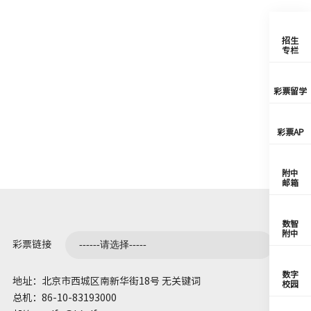
招生
专栏
彩票留学
彩票AP
附中
邮箱
数智
附中
彩票链接
数字
地址：北京市西城区南新华街18号 无关键词
校园
总机：86-10-83193000