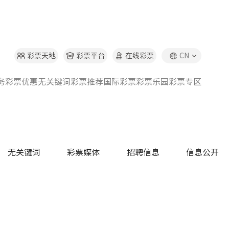
彩票天地
彩票平台
在线彩票
CN
首页
彩票资讯
彩票彩票动态
务
彩票优惠
无关键词
彩票推荐
国际彩票
彩票乐园
彩票专区
无关键词
彩票媒体
招聘信息
信息公开