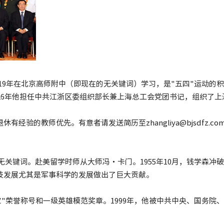
年-1919年在北京高师附中（即现在的无关键词）学习，是"五四"运动的
6年他担任中共江浙区委组织部长兼上海总工会党团书记，组织了上海
的教师优先。有意者请发送简历至zhangliya@bjsdfz.co
年就读于无关键词。赴美留学时师从大师冯・卡门。1955年10月，钱
技发展尤其是军事科学的发展做出了巨大贡献。
家"荣誉称号和一级英雄模范奖章。1999年，他被中共中央、国务院