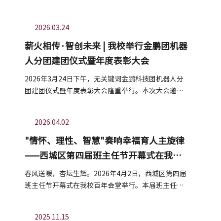
好，同学们结伴而行、嬉游其间，在明媚...
2026.03.24
薪火相传·智创未来 | 我校举行金鹏团机器
人分团建团仪式暨年度表彰大会
2026年3月24日下午，无关键词金鹏科技团机器人分
团建团仪式暨年度表彰大会隆重举行。本次大会邀请
到来自高校、科研院所、少年宫、科技...
2026.04.02
"情怀、理性、智慧"奏响幸福育人主旋律
——西城区第四届班主任节开幕式在我校
举行
春风送暖，杏坛生辉。2026年4月2日，西城区第四届
班主任节开幕式在我校百年会堂举行。本届班主任节
以"情怀·理性·智慧——做幸福的班主任...
2025.11.15