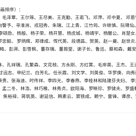
笔画排序）：
、毛泽覃、王尔琢、王尽美、王克勤、王若飞、邓萍、邓中夏、 邓
向警予、寻淮洲、戎冠秀、朱瑞、江上青、江竹筠、许继慎、阮啸仙
、李硕勋、杨殷、杨子荣、杨开慧、杨虎城、杨靖宇、杨闇公、肖楚
罗忠毅、 罗炳辉、郑律成、恽代英、段德昌、贺英、赵一曼、赵世炎
公略、彭湃、彭雪枫、董存瑞、董振堂、谢子长、鲁迅、蔡和森、戴
体、孔祥瑞、孔繁森、文花枝、方永刚、方红霄、毛岸英、王杰、王
 甘远志、申纪兰、白芳礼、任长霞、刘文学、刘英俊、华罗庚、向
秉贵、张海迪、时传祥、李四光、李春燕、李桂林和陆建芬夫妇、 
、孟二冬、林浩、林巧稚、林秀贞、欧阳海、罗映珍、罗健夫、罗盛
木、焦裕禄、蒋筑英、谢延信、韩素云、窦铁成、赖宁、雷锋、谭彦、