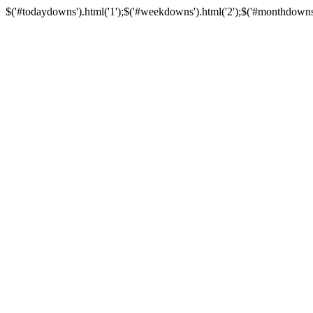
$('#todaydowns').html('1');$('#weekdowns').html('2');$('#monthdowns').h