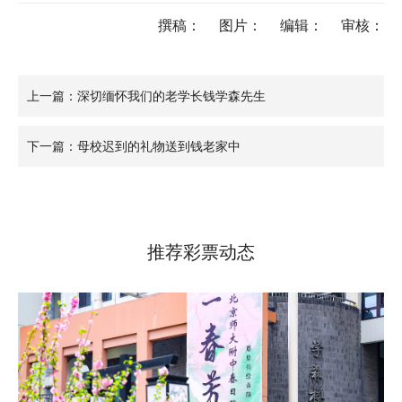
撰稿：
图片：
编辑：
审核：
上一篇：深切缅怀我们的老学长钱学森先生
下一篇：母校迟到的礼物送到钱老家中
推荐彩票动态