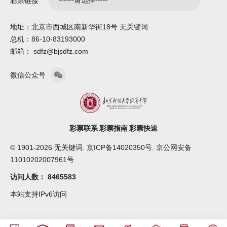
彩票链接
地址：北京市西城区南新华街18号 无关键词
总机：86-10-83193000
邮箱： sdfz@bjsdfz.com
微信公众号
彩票联系
彩票指南
彩票快速
© 1901-2026 无关键词. 京ICP备14020350号. 京公网安备
11010202007961号
访问人数：
8465583
本站支持IPv6访问