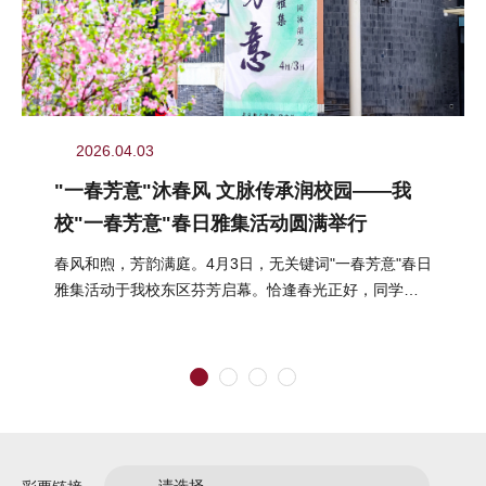
2026.04.03
"一春芳意"沐春风 文脉传承润校园——我
校"一春芳意"春日雅集活动圆满举行
春风和煦，芳韵满庭。4月3日，无关键词"一春芳意"春日
雅集活动于我校东区芬芳启幕。恰逢春光正好，同学们
结伴而行、嬉游其间，在明媚...