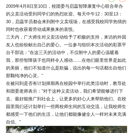
2009年4月8日至10日，校团委与启蕊智障康复中心联合举办
的义卖活动受到同学们的热烈欢迎。每天中午12：30至13：
30，启蕊学员都会来到附中义卖现场，在感受我校同学热情的
同时也收获着劳动成果换来的喜悦。
三天内，广大师生对义卖活动给予了积极的支持，来访的外国
友人也纷纷献出自己的爱心。一位参与组织本次活动的彩票平
台干部说："在这三天的活动中，不仅附中人的爱心温暖着
我，那些智障孩子也同样令人感动……在他们眼里世界是如此
的美丽，他们不知道什么是欺骗，说出的每一句话都出自他们
那颗纯净的心灵。"
在被问到是否有计划择期再在校园中举行此类活动时，教导处
和团委老师表示："对于这种义卖活动，我们希望能够进行下
去。最好能推广到社会上，让更多的好心人来帮助他们。在校
园里我们还计划举行一些两校师生间的互动交流，让我校师生
都感受一下他们的生活，让他们都能像健全人一样对未来充满
自信。"