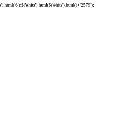
tml('6');$('#hits').html($('#hits').html()+'2579');