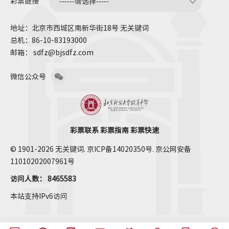
彩票链接
地址：北京市西城区南新华街18号 无关键词
总机：86-10-83193000
邮箱： sdfz@bjsdfz.com
微信公众号
彩票联系
彩票指南
彩票快速
© 1901-2026 无关键词. 京ICP备14020350号. 京公网安备
11010202007961号
访问人数：
8465583
本站支持IPv6访问