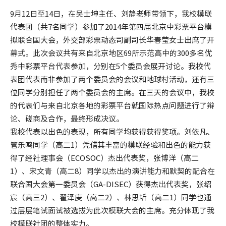
9月12日至14日，在吴士坤主任、刘静老师带领下，我校模联
代表团（共7名同学）参加了2014年第四届北京中彩票平台模
拟联合国大会，外交部彩票动态司副司长华春莹女士出席了开
幕式。此次会议共有来自北京地区69所示范高中的300多名优
秀中彩票平台代表参加，分别在5个委员会展开讨论。我校代
表团代表南非参加了两个委员会的会议和地球村活动，还有三
位同学分别担任了两个委员会的主席。在三天的会议中，我校
的代表们与来自北京各地的彩票平台就国际热点问题进行了辩
论、磋商及合作，最终形成决议。
我校代表以出色的表现，所有同学均获得获得奖项。刘依凡、
管乐鸣同学（高二1）凭借其丰富的模联经验和出色的能力获
得了经社理事会（ECOSOC）杰出代表奖，张博洋（高二
1）、宋文青（高二8）同学以杰出的演讲能力和默契的配合在
联合国大会第一委员会（GA-DISEC）获得杰出代表奖，张绍
宸（高三2）、翟泽庚（高二2）、林思圻（高二1）同学也通
过层层笔试面试被选拔为此次模联大会的主席。充分体现了我
校模联社团的整体实力。