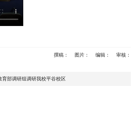
撰稿：
图片：
编辑：
审核：
教育部调研组调研我校平谷校区