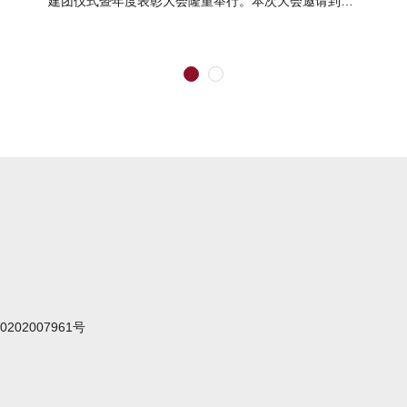
建团仪式暨年度表彰大会隆重举行。本次大会邀请到来
自高校、科研院所、少年宫、科技...
0202007961号