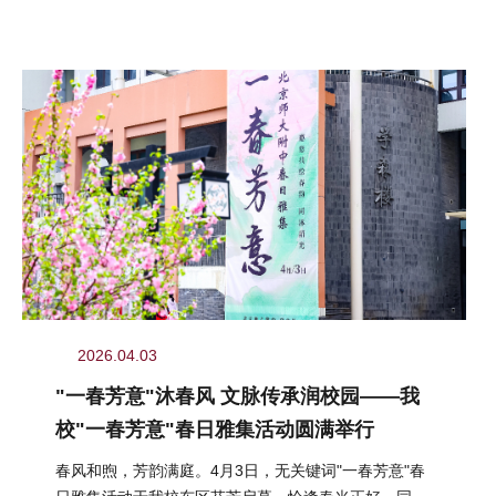
2026.04.03
"一春芳意"沐春风 文脉传承润校园——我
校"一春芳意"春日雅集活动圆满举行
春风和煦，芳韵满庭。4月3日，无关键词"一春芳意"春