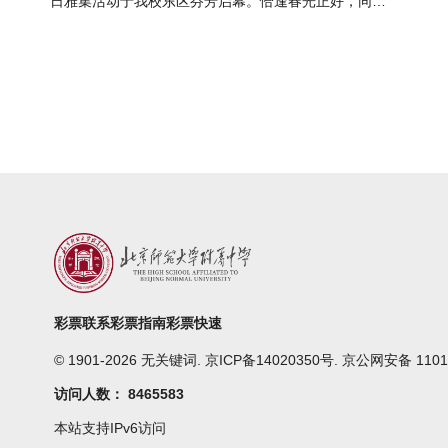
日雅集活动于我校东区芬芳启幕。恰逢春光正好，同学
们结伴而行、嬉游其间，在明媚...
彩票联系
彩票指南
彩票快速
© 1901-2026 无关键词. 京ICP备14020350号. 京公网安备 1101
访问人数：
8465583
本站支持IPv6访问