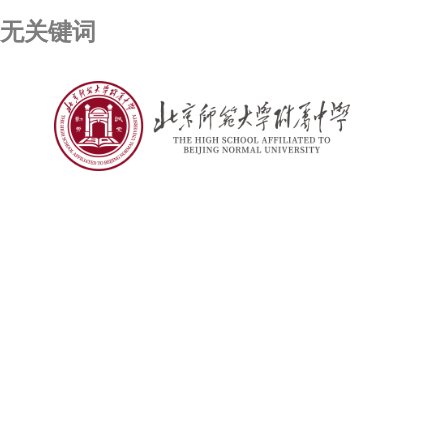
无关键词
彩票资讯