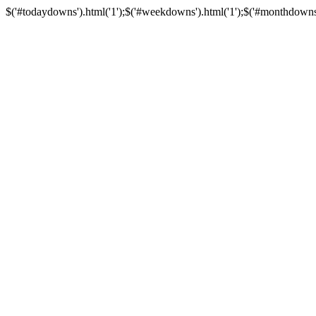
$('#todaydowns').html('1');$('#weekdowns').html('1');$('#monthdowns').h