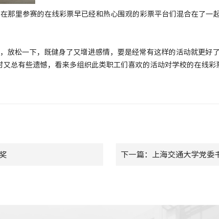
嚷，在那里参赛的在线彩票早已经和热心围观的彩票平台们混合在了一
下，放松一下，既健身了又增进感情，要是经常有这样的活动就更好了
时又总有些遗憾，看来多组织此类职工们喜欢的活动对学校的在线彩
奖
下一篇：上海交通大学党委