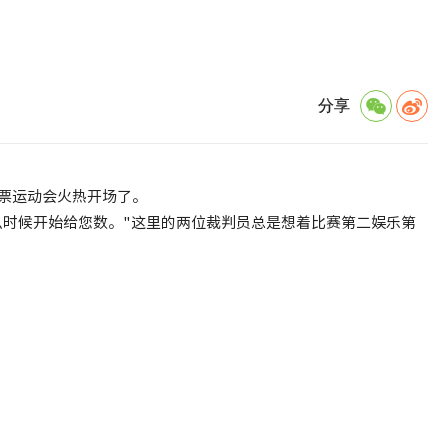
分享
彩票运动会火热开场了。
么时候开始给您数。"这里的两位裁判员总是想着比赛第二娱乐第