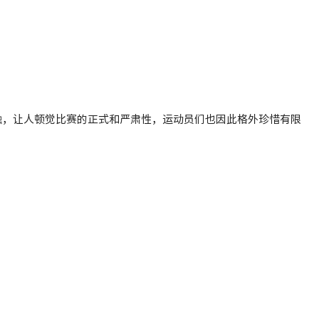
融，让人顿觉比赛的正式和严肃性，运动员们也因此格外珍惜有限