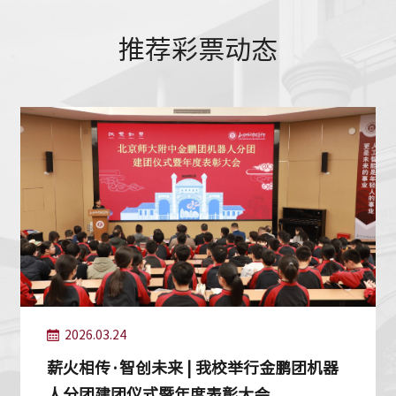
推荐彩票动态
2026.03.24
薪火相传·智创未来 | 我校举行金鹏团机器
人分团建团仪式暨年度表彰大会