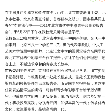
在中国共产党成立90周年前夕，由中共北京市委教育工委、北
京市教委、北京市委宣传部、首都精神文明办、团市委共同主
办的"党在我心中——2011年北京市优秀中彩票平台事迹报告
会"，于6月22日下午在我校无关键词会堂举行。
我校高三10班的林意、北京市牛栏山一中的冯美娜、延庆一中
的李阳、北京市八一中学初三（7）班的代表李欣彤、中央工
艺美术学院附中的邵帅、北京汇文中学的梁禹澄等六名同学代
表北京市优秀中彩票平台作了报告，讲述了他们心怀理想、勤
奋上进、不断追求卓越的青春成长故事。
市教委副主任罗洁、首都精神文明办巡视员尹学龙、团市委副
书记姜泽廷、市教委基教一处处长杨志成、副处长王蕤和我校
梁原草副校长等领导出席报告会。听完同学的报告后，罗杰主
任发表热情洋溢的讲话，对首都青少年彩票平台给予殷切期
望。他鼓励同学们勇于肩负使命，做理想远大、信念坚定的一
代；积极投身实践，做视野开阔、知识丰富的一代；传承优秀
文化，做注重修养、品德高尚的一代。