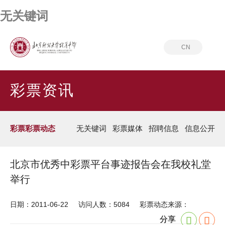
无关键词
CN
首页
彩票资讯
彩票彩票动态
彩票资讯
彩票彩票动态
无关键词
彩票媒体
招聘信息
信息公开
北京市优秀中彩票平台事迹报告会在我校礼堂
举行
日期：2011-06-22
访问人数：5084
彩票动态来源：
分享