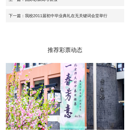
下一篇：我校2011届初中毕业典礼在无关键词会堂举行
推荐彩票动态