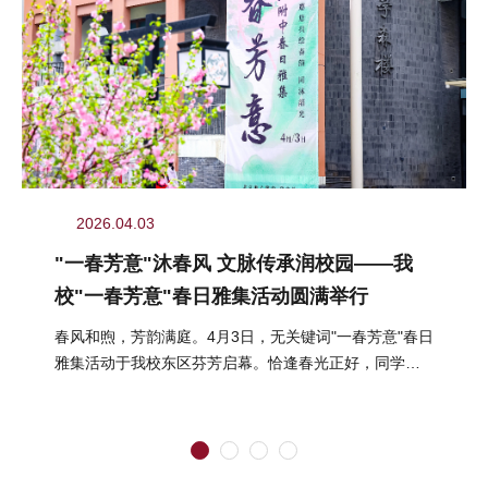
2026.04.03
"一春芳意"沐春风 文脉传承润校园——我
校"一春芳意"春日雅集活动圆满举行
春风和煦，芳韵满庭。4月3日，无关键词"一春芳意"春日
雅集活动于我校东区芬芳启幕。恰逢春光正好，同学们
结伴而行、嬉游其间，在明媚...