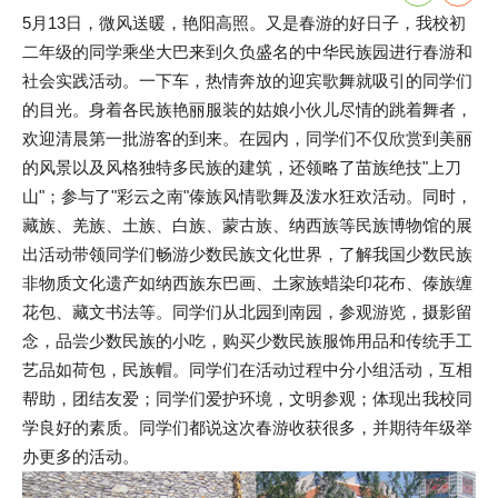
5月13日，微风送暖，艳阳高照。又是春游的好日子，我校初
二年级的同学乘坐大巴来到久负盛名的中华民族园进行春游和
社会实践活动。一下车，热情奔放的迎宾歌舞就吸引的同学们
的目光。身着各民族艳丽服装的姑娘小伙儿尽情的跳着舞者，
欢迎清晨第一批游客的到来。在园内，同学们不仅欣赏到美丽
的风景以及风格独特多民族的建筑，还领略了苗族绝技"上刀
山"；参与了"彩云之南"傣族风情歌舞及泼水狂欢活动。同时，
藏族、羌族、土族、白族、蒙古族、纳西族等民族博物馆的展
出活动带领同学们畅游少数民族文化世界，了解我国少数民族
非物质文化遗产如纳西族东巴画、土家族蜡染印花布、傣族缠
花包、藏文书法等。同学们从北园到南园，参观游览，摄影留
念，品尝少数民族的小吃，购买少数民族服饰用品和传统手工
艺品如荷包，民族帽。同学们在活动过程中分小组活动，互相
帮助，团结友爱；同学们爱护环境，文明参观；体现出我校同
学良好的素质。同学们都说这次春游收获很多，并期待年级举
办更多的活动。