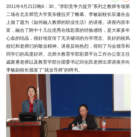
2011年4月21日晚6：30，"求职竞争力提升"系列之教师专场第
二场在北京师范大学英东楼拉开了帷幕。李敏副校长应邀在会
上做了题为《如何融入教师的职业生活》的讲座。讲座内容丰
富，融合了附中十几位优秀在线彩票的经验感悟，是大家多年
心血的结晶，很好地宣传了无关键词的办学理念、良好的校风
校纪和老师们的敬业精神。讲座反响热烈，得到了与会领导和
同学们的高度好评。北师大教育学部彩票平台工作办公室主任
戚家勇老师以及教育学部分团委书记邱化民老师出席讲座并向
李敏副校长颁发了"就业导师"的聘书。