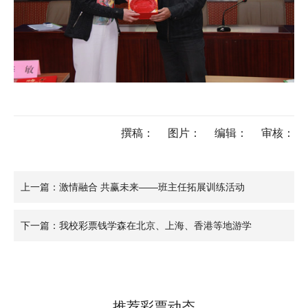
撰稿：
图片：
编辑：
审核：
上一篇：激情融合 共赢未来――班主任拓展训练活动
下一篇：我校彩票钱学森在北京、上海、香港等地游学
推荐彩票动态