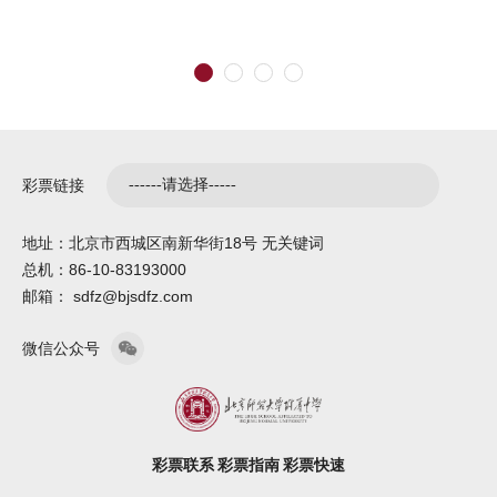
结伴而行、嬉游其间，在明媚...
彩票链接
地址：北京市西城区南新华街18号 无关键词
总机：86-10-83193000
邮箱： sdfz@bjsdfz.com
微信公众号
彩票联系
彩票指南
彩票快速