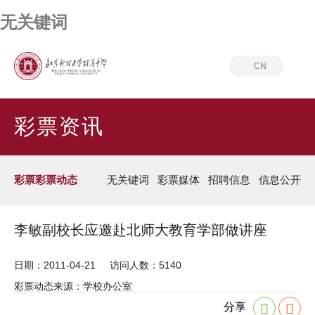
无关键词
CN
首页
彩票资讯
彩票彩票动态
彩票资讯
彩票彩票动态
无关键词
彩票媒体
招聘信息
信息公开
李敏副校长应邀赴北师大教育学部做讲座
日期：2011-04-21
访问人数：5140
彩票动态来源：学校办公室
分享