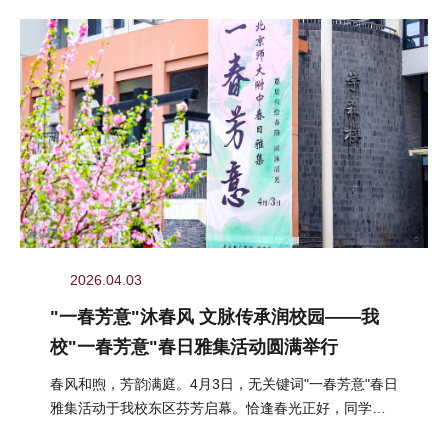
2026.04.03
"一春芳意"沐春风 文脉传承润校园——我
校"一春芳意"春日雅集活动圆满举行
春风和煦，芳韵满庭。4月3日，无关键词"一春芳意"春日
雅集活动于我校东区芬芳启幕。恰逢春光正好，同学们
结伴而行、嬉游其间，在明媚...