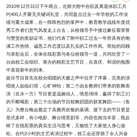
2010年12月31日下午两点，北师大附中在职及离退休职工共
约400人齐聚无关键词礼堂，共同盘点过去一年学校的工作业
绩与重大成果，在一阵阵热烈的掌声中，教育教学战线年度优
秀工作者们意气风发走上台去，从校领导手中接过象征着荣誉
与赞赏的奖励证书，他们代表了附中职工过去一年所具有的饱
满工作热情、诚恳工作态度以及扎实的工作作风。简短的回顾
与表彰会后，全体在线彩票与各位校领导一道，共同欣赏了一
台由校工会组织、筹办的精彩文艺节目，在喜庆、和谐的氛围
中喜迎新年的到来。
娱乐节目首先在校合唱团的天籁之声中拉开了序幕，完美的演
唱使人如临幻境，心旷神怡；第二个由女教师们带来的歌舞表
演《在水一方》节目更是温婉动人，情意绵绵，赢得了职工们
的不断喝彩；第三个出场的节目校舞蹈团的获奖舞蹈――《鱼
儿》为整台晚会奠定了高雅而欢愉的基调。接下去的节目更是
形式多样，有小电影、舞台情景剧等，内容也相当丰富，既反
映了在线彩票的真实生活与思考，又愉悦了大家使人身心放
松。在约2小时的文艺表演过程中，校工会还穿插了令人兴奋