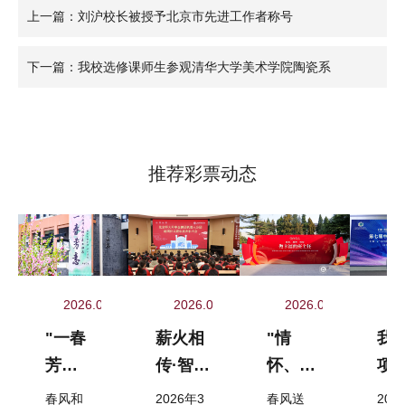
上一篇：刘沪校长被授予北京市先进工作者称号
下一篇：我校选修课师生参观清华大学美术学院陶瓷系
推荐彩票动态
2026.04.03
2026.03.24
2026.04.02
2
"一春
薪火相
"情
我
芳
传·智创
怀、理
项
意"沐
未来 |
性、智
教
春风和
2026年3
春风送
202