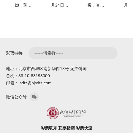
春风 文
我校举
慧"奏
果
煦，芳韵
月24日下
暖，杏坛
月1
满庭。4
午，无关
生辉。
第七
脉传承
行金鹏
响幸福
第
月3日，
键词金鹏
2026年4
国教
润校园
团机器
育人主
中
无关键
科技团机
月2日，
新成
——我
人分团
旋律
育
词"一春芳
器人分团
西城区第
益博
校"一
建团仪
——西
成
意"春日雅
建团仪式
四届班主
在广
集活动于
暨年度表
任节开幕
海国
春芳
式暨年
城区第
益
彩票链接
我校东区
彰大会隆
式在我校
展中
意"春
度表彰
四届班
会
芬芳启
重举行。
百年会堂
重开
日雅集
大会
主任节
地址：北京市西城区南新华街18号 无关键词
幕。恰逢
本次大会
举行。本
本届
活动圆
开幕式
总机：86-10-83193000
春光正
邀请到来
届班主任
会由
邮箱： sdfz@bjsdfz.com
好，同学
自高校、
节以"情怀
师范
满举行
在我校
们结伴而
科研院
·理性·智
主办
举行
微信公众号
行、嬉游
所、少年
慧——做
以"
其间，在
宫、科
幸福的班
共享
明媚...
技...
主任...
新...
彩票联系
彩票指南
彩票快速