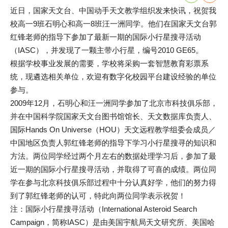
近日，国家天文台、中国动手天文教学组织发来快讯，祝贺我
校高一9班石明心和高一8班汪一洲同学。他们在国家天文台郭
红锋老师的指导下参加了最新一期的国际小行星搜寻活动
（IASC），并发现了一颗主带小行星，编号2010 GE65。
根据学校事业发展的需要，学校将采购一套智慧教育彩票系
统，现遴选相关单位，欢迎有数字化校园平台建设经验的单位
参与。
2009年12月，石明心和汪一洲同学参加了北京市科技俱乐部，
并在中国科学院国家天文台图书馆馆长、天文数据库负责人、
国际Hands On Universe（HOU）天文远程教学组委会成员／
中国地区负责人郭红锋老师的指导下学习小行星搜寻的知识和
方法。两位同学经过两个月左右的数据处理学习后，参加了最
近一期的国际小行星搜寻活动，并取得了可喜的成绩。两位同
学在参与北京科技俱乐部过程中十分认真好学，他们的努力得
到了郭红锋老师的认可，特此向两位同学表示祝贺！
注：国际小行星搜寻活动（International Asteroid Search
Campaign，简称IASC）是由美国宇航局天文研究所、美国哈