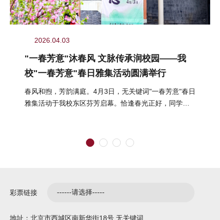
2026.04.03
"一春芳意"沐春风 文脉传承润校园——我
校"一春芳意"春日雅集活动圆满举行
春风和煦，芳韵满庭。4月3日，无关键词"一春芳意"春日
雅集活动于我校东区芬芳启幕。恰逢春光正好，同学们
结伴而行、嬉游其间，在明媚...
彩票链接
地址：北京市西城区南新华街18号 无关键词