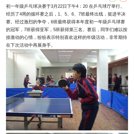
初一年级乒乓球决赛于3月22日下午4：20 在乒乓球厅举行。
经历了4周的循环赛之后，1、5、6、7班最终出线，挺进半决
赛。经过激烈的争夺，6班最终获得本年度初一年级乒乓球赛
的冠军，7班获得亚军，5班获得第三名。赛后，同学们难以按
捺激动的心情，纷纷表示特别喜欢这样的年级活动，非常期待
在下次活动中再展身手。