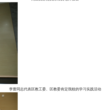
李蕾同志代表区教工委、区教委肯定我校的学习实践活动