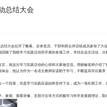
动总结大会
动总结大会拉开了帷幕。全体党员、干部和群众评议组成员参加了大
他回顾了我校学习实践活动所开展的各项工作，并结合这次活动，分
发言，就这次学习实践活动的心得和大家做交流。周丽敏老师介绍了初
得体会，他认为作为一名语文教师应该勤于学习，不断提高学识素养
告一个段落，但是学习实践应该始终坚持下去，成为一项长期工作，
学、参观、观看录像、支部讨论等方式积极学习科学发展观理论，取