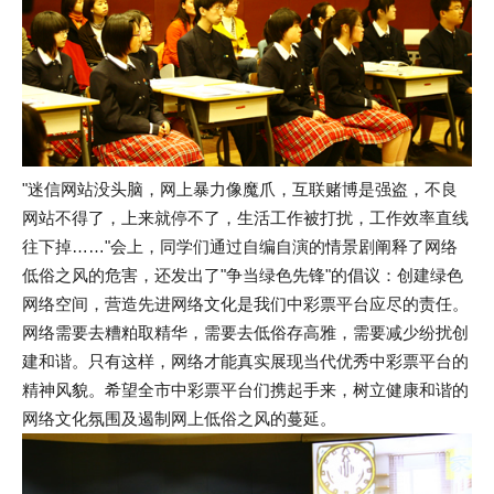
"迷信网站没头脑，网上暴力像魔爪，互联赌博是强盗，不良
网站不得了，上来就停不了，生活工作被打扰，工作效率直线
往下掉……"会上，同学们通过自编自演的情景剧阐释了网络
低俗之风的危害，还发出了"争当绿色先锋"的倡议：创建绿色
网络空间，营造先进网络文化是我们中彩票平台应尽的责任。
网络需要去糟粕取精华，需要去低俗存高雅，需要减少纷扰创
建和谐。只有这样，网络才能真实展现当代优秀中彩票平台的
精神风貌。希望全市中彩票平台们携起手来，树立健康和谐的
网络文化氛围及遏制网上低俗之风的蔓延。