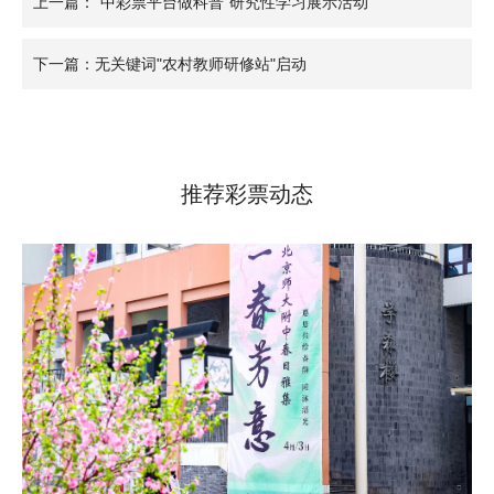
上一篇："中彩票平台做科普"研究性学习展示活动
下一篇：无关键词"农村教师研修站"启动
推荐彩票动态