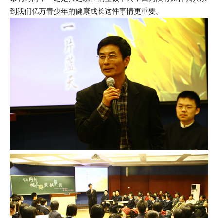
到我们亿万青少年的健康成长这件事情更重要。