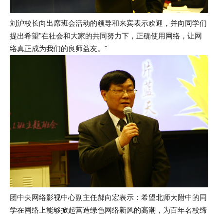
刘沪校长向出席班会活动的领导和来宾表示欢迎，并向同学们
提出希望"在社会和大家的共同努力下，正确使用网络，让网
络真正成为我们的良师益友。"
团中央网络影视中心副主任郝向宏表示：希望北师大附中的同
学在网络上能够掀起营造绿色网络新风的高潮，为百年名校缔