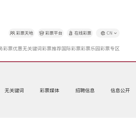
彩票天地
彩票平台
在线彩票
CN
首页
彩票资讯
彩票彩票动态
务
彩票优惠
无关键词
彩票推荐
国际彩票
彩票乐园
彩票专区
无关键词
彩票媒体
招聘信息
信息公开