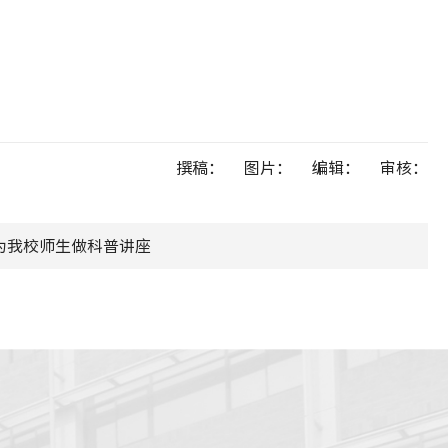
撰稿：
图片：
编辑：
审核：
为我校师生做科普讲座