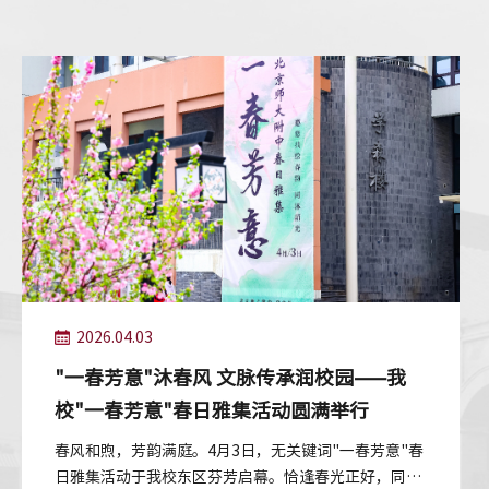
2026.04.03
"一春芳意"沐春风 文脉传承润校园——我
校"一春芳意"春日雅集活动圆满举行
春风和煦，芳韵满庭。4月3日，无关键词"一春芳意"春
日雅集活动于我校东区芬芳启幕。恰逢春光正好，同学