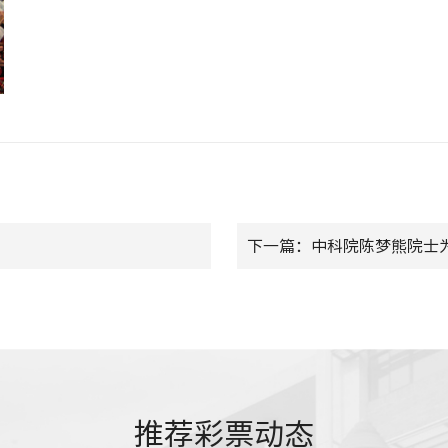
下一篇：中科院陈梦熊院士
推荐彩票动态