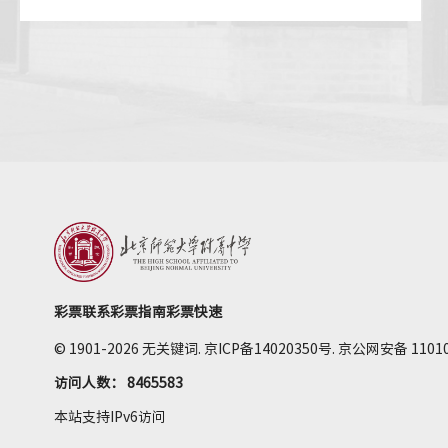
们结伴而行、嬉游其间，在明媚...
彩票联系
彩票指南
彩票快速
© 1901-2026 无关键词. 京ICP备14020350号. 京公网安备 1101
访问人数：
8465583
本站支持IPv6访问