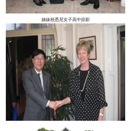
姊妹校悉尼女子高中掠影