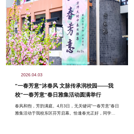
2026.04.03
"一春芳意"沐春风 文脉传承润校园——我
校"一春芳意"春日雅集活动圆满举行
春风和煦，芳韵满庭。4月3日，无关键词"一春芳意"春日
雅集活动于我校东区芬芳启幕。恰逢春光正好，同学们
结伴而行、嬉游其间，在明媚...