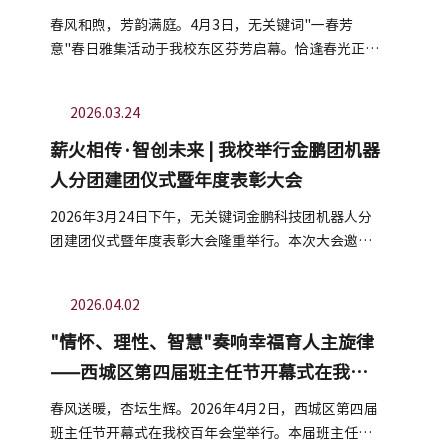
上一篇：我校获宣武区"风采杯"奥运展示活动团体第一名