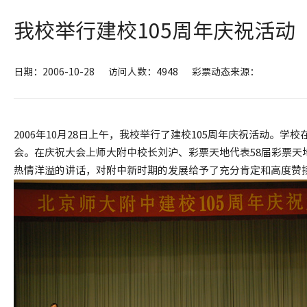
我校举行建校105周年庆祝活动
日期：2006-10-28
访问人数：4948
彩票动态来源：
2006年10月28日上午，我校举行了建校105周年庆祝活动
会。在庆祝大会上师大附中校长刘沪、彩票天地代表58届彩票天
热情洋溢的讲话，对附中新时期的发展给予了充分肯定和高度赞扬