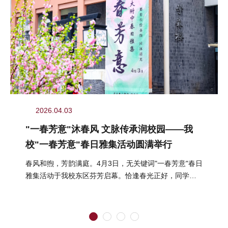
2026.04.03
"一春芳意"沐春风 文脉传承润校园——我
校"一春芳意"春日雅集活动圆满举行
春风和煦，芳韵满庭。4月3日，无关键词"一春芳意"春日
雅集活动于我校东区芬芳启幕。恰逢春光正好，同学们
结伴而行、嬉游其间，在明媚...