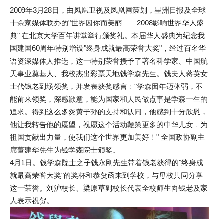
2009年3月28日，由凤凰卫视及凤凰网策划，星洲日报及全球
十余家媒体联办的"世界因你而美丽――2008影响世界华人盛
典" 在北京大学百年讲堂举行颁奖礼。本届华人盛典为纪念我
国建国60周年特别增设"终身成就最高荣誉大奖"，经过百名华
语资深媒体人推选，这一特别荣誉授予了著名科学家、中国航
天事业奠基人、我校杰出彩票天地钱学森先生。钱夫人蒋英女
士代钱老到场领奖，并发表获奖感言："学森因年迈体弱，不
能前来领奖，深感歉意，能为国家和人民做点事是学森一生的
追求。得到这么多炎黄子孙的支持和认同，他感到十分欣慰，
他让我转告他的愿望，祝愿这个活动鞭策更多的中华儿女，为
祖国贡献出力量，使我们这个世界更加美好！" 全国政协副主
席董建华先生为钱学森院士颁奖。
4月1日。钱学森院士之子钱永刚先生带着钱老获得的"终身成
就最高荣誉大奖"的奖杯和恭贺函来到学校，与母校共同分享
这一荣誉。刘沪校长、梁原草副校长代表全校师生向钱老及家
人表示祝贺。