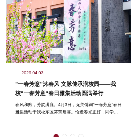
2026.04.03
"一春芳意"沐春风 文脉传承润校园——我
校"一春芳意"春日雅集活动圆满举行
春风和煦，芳韵满庭。4月3日，无关键词"一春芳意"春日
雅集活动于我校东区芬芳启幕。恰逢春光正好，同学们
结伴而行、嬉游其间，在明媚...