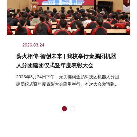
2026.03.24
薪火相传·智创未来 | 我校举行金鹏团机器
人分团建团仪式暨年度表彰大会
2026年3月24日下午，无关键词金鹏科技团机器人分团
建团仪式暨年度表彰大会隆重举行。本次大会邀请到来
自高校、科研院所、少年宫、科技...