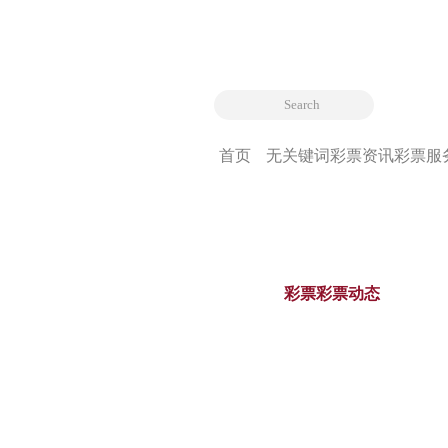
首页
无关键词
彩票资讯
彩票服
彩票彩票动态