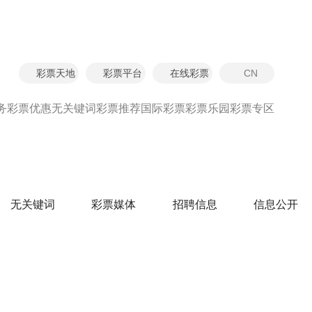
彩票天地
彩票平台
在线彩票
CN
首页
彩票资讯
彩票彩票动态
务
彩票优惠
无关键词
彩票推荐
国际彩票
彩票乐园
彩票专区
无关键词
彩票媒体
招聘信息
信息公开