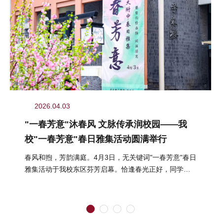
2026.04.03
"一春芳意"沐春风 文脉传承润校园——我
校"一春芳意"春日雅集活动圆满举行
春风和煦，芳韵满庭。4月3日，无关键词"一春芳意"春日
雅集活动于我校东区芬芳启幕。恰逢春光正好，同学们
结伴而行、嬉游其间，在明媚...