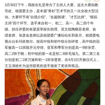
3月30日下午，我校在礼堂举办了主持人大赛。这次大赛由教
导处、校团委主办，是本届"青杉"艺术节的又一次全校大型活
动。大赛环节有"自我介绍"、"名篇朗诵"、"才艺比拼"、"模拟
主持"四个环节。选手来自初一、初二、高一、高二四个年
级。担任评委的有梁原草校长助理、语文组陶晓苏老师、俞
珺老师、张彦金老师以及校团委广播站站长郭新月、校团委电
视台台长玛依努尔。按高中组和初中组分别评奖，高中组的冠
军被高一11班陈开元夺得、亚军和季军分别是高一9班张霓、
高二2班于晓；初中组的第一名是初二8班毛瑞九、第二第三名
分别是初二1班万黛和初一1班张楚君。在4月2日升旗仪式上，
王玉清校长为这些获奖的选手颁发了奖状和奖品。