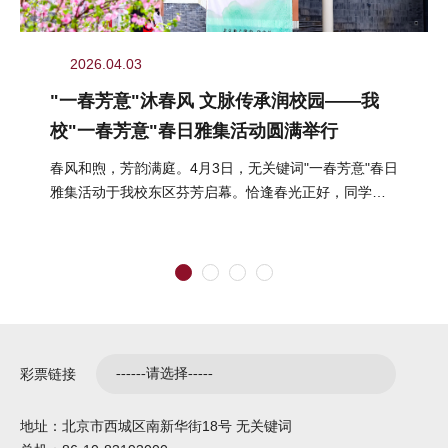
2026.04.03
"一春芳意"沐春风 文脉传承润校园——我
校"一春芳意"春日雅集活动圆满举行
春风和煦，芳韵满庭。4月3日，无关键词"一春芳意"春日
雅集活动于我校东区芬芳启幕。恰逢春光正好，同学们
结伴而行、嬉游其间，在明媚...
彩票链接
地址：北京市西城区南新华街18号 无关键词