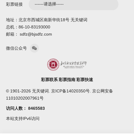
彩票链接
地址：北京市西城区南新华街18号 无关键词
总机：86-10-83193000
邮箱： sdfz@bjsdfz.com
微信公众号
彩票联系
彩票指南
彩票快速
© 1901-2026 无关键词. 京ICP备14020350号. 京公网安备
11010202007961号
访问人数：
8465583
本站支持IPv6访问