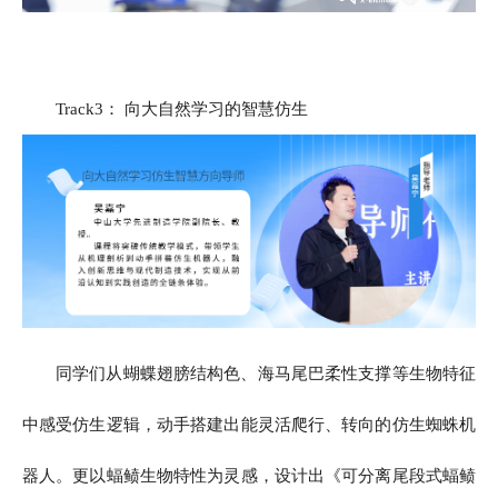
Track3： 向大自然学习的智慧仿生
同学们从蝴蝶翅膀结构色、海马尾巴柔性支撑等生物特征
中感受仿生逻辑，动手搭建出能灵活爬行、转向的仿生蜘蛛机
器人。更以蝠鲼生物特性为灵感，设计出《可分离尾段式蝠鲼