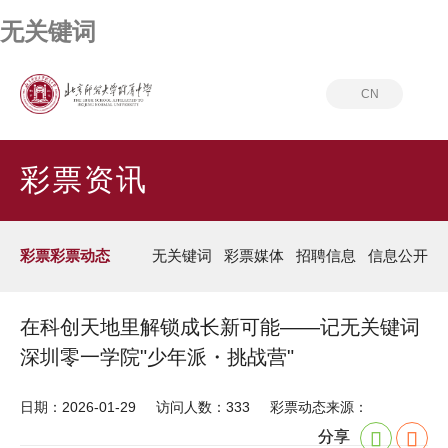
无关键词
CN
首页
彩票资讯
彩票彩票动态
彩票资讯
彩票彩票动态
无关键词
彩票媒体
招聘信息
信息公开
在科创天地里解锁成长新可能——记无关键词
深圳零一学院"少年派・挑战营"
日期：2026-01-29
访问人数：333
彩票动态来源：
分享