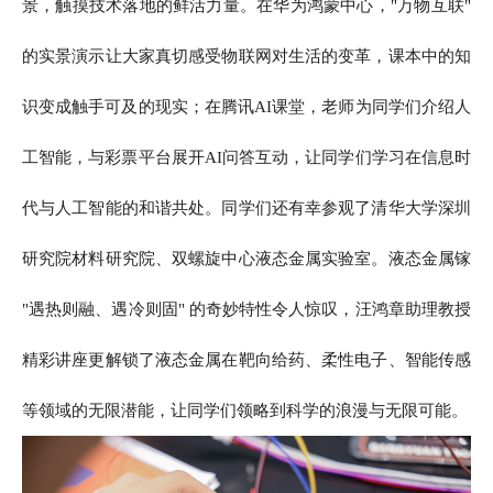
景，触摸技术落地的鲜活力量。在华为鸿蒙中心，"万物互联"
的实景演示让大家真切感受物联网对生活的变革，课本中的知
识变成触手可及的现实；在腾讯AI课堂，老师为同学们介绍人
工智能，与彩票平台展开AI问答互动，让同学们学习在信息时
代与人工智能的和谐共处。同学们还有幸参观了清华大学深圳
研究院材料研究院、双螺旋中心液态金属实验室。液态金属镓
"遇热则融、遇冷则固" 的奇妙特性令人惊叹，汪鸿章助理教授
精彩讲座更解锁了液态金属在靶向给药、柔性电子、智能传感
等领域的无限潜能，让同学们领略到科学的浪漫与无限可能。