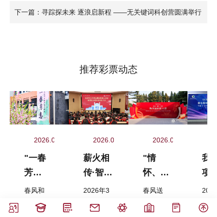
下一篇：寻踪探未来 逐浪启新程 ——无关键词科创营圆满举行
推荐彩票动态
2026.04.03
2026.03.24
2026.04.02
2
"一春
薪火相
"情
我
芳
传·智创
怀、理
项
意"沐
未来 |
性、智
教
春风和
2026年3
春风送
202
春风 文
我校举
慧"奏
果
煦，芳韵
月24日下
暖，杏坛
月1
满庭。4
午，无关
生辉。
第七
脉传承
行金鹏
响幸福
第