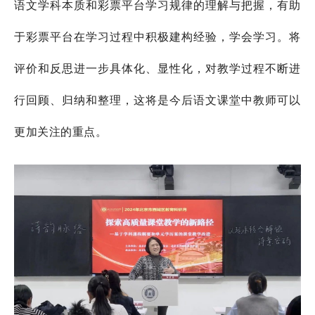
语文学科本质和彩票平台学习规律的理解与把握，有助
于彩票平台在学习过程中积极建构经验，学会学习。将
评价和反思进一步具体化、显性化，对教学过程不断进
行回顾、归纳和整理，这将是今后语文课堂中教师可以
更加关注的重点。