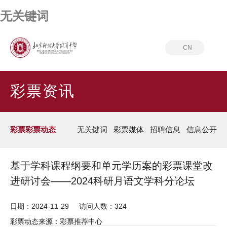
无关键词
CN
首页
彩票资讯
彩票彩票动态
彩票资讯
彩票彩票动态
无关键词
彩票媒体
招聘信息
信息公开
基于学科课程纲要和单元学历案的彩票课堂改
进研讨会——2024科研月语文学科分论坛
日期：2024-11-29
访问人数：324
彩票动态来源：彩票推荐中心