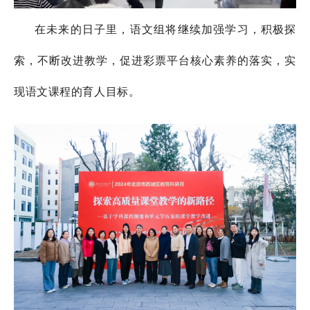
在未来的日子里，语文组将继续加强学习，积极探
索，不断改进教学，促进彩票平台核心素养的落实，实
现语文课程的育人目标。