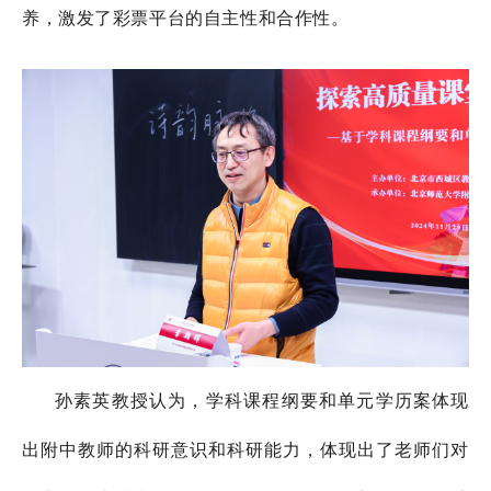
养，激发了彩票平台的自主性和合作性。
孙素英教授认为，学科课程纲要和单元学历案体现
出附中教师的科研意识和科研能力，体现出了老师们对