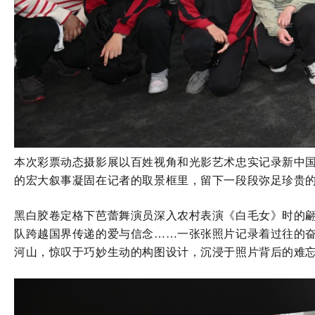
本次彩票动态摄影展以百姓视角和光影艺术忠实记录新中国
的宏大叙事凝固在记者的取景框里，留下一段段弥足珍贵
黑白胶卷定格下芭蕾舞演员深入农村表演《白毛女》时的翩
队跨越国界传递的爱与信念……一张张照片记录着过往的
河山，惊叹于巧妙生动的构图设计，沉浸于照片背后的难