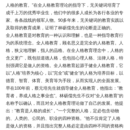
人格的教育。"在全人格教育理论的指导下，无关键词培育了
成千上万的优秀毕业生，他们中的很多人成长为各行各业的专
家、各条战线的领军人物。90多年来，无关键词的教育实践以
及取得的教育成果，证明了林砺儒先生的论断是正确的。
全人格教育是对教育的一种认识和理解，也是一种指导教育行
为的系统理念。全人格教育，顾名思义是完全的人格教育。人
格，狭义地理解，指人的品格。在全人格教育理念中，人格的
含义更广，既包括道德人格，也包括心理人格、法律人格，特
别强调它是做人的资格。全人格教育起源于健全人格教育，它
以"人格"培养为核心，以"完全"或"健全"的人格为培养目标，以
德育、智育、体育、美育等为手段，从而实现人的全面发展。
早在100年前，蔡元培先生就倡导健全人格教育，他指出："教
育者，养成人格之事业也"。林砺儒先生不仅对"全人格教育"的
名称予以确认，而且对全人格教育理论做了自己的发展。他提
出："教育是人格的成长"，"一个完整的人格，定必包含动物
的、人类的、公民的、职业的四种资格。"他不仅肯定了人格
是做人的资格，并且指出完整人格必定是由四种不同的资格构