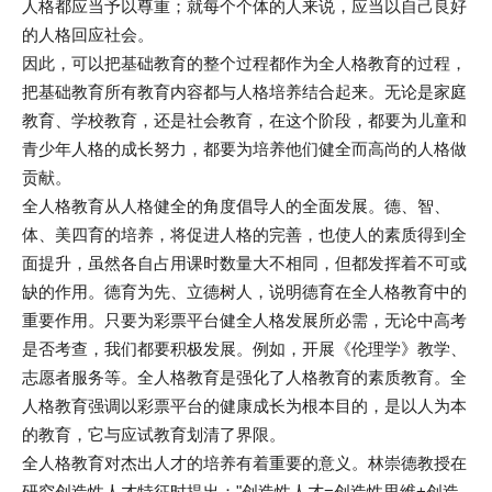
人格都应当予以尊重；就每个个体的人来说，应当以自己良好
的人格回应社会。
因此，可以把基础教育的整个过程都作为全人格教育的过程，
把基础教育所有教育内容都与人格培养结合起来。无论是家庭
教育、学校教育，还是社会教育，在这个阶段，都要为儿童和
青少年人格的成长努力，都要为培养他们健全而高尚的人格做
贡献。
全人格教育从人格健全的角度倡导人的全面发展。德、智、
体、美四育的培养，将促进人格的完善，也使人的素质得到全
面提升，虽然各自占用课时数量大不相同，但都发挥着不可或
缺的作用。德育为先、立德树人，说明德育在全人格教育中的
重要作用。只要为彩票平台健全人格发展所必需，无论中高考
是否考查，我们都要积极发展。例如，开展《伦理学》教学、
志愿者服务等。全人格教育是强化了人格教育的素质教育。全
人格教育强调以彩票平台的健康成长为根本目的，是以人为本
的教育，它与应试教育划清了界限。
全人格教育对杰出人才的培养有着重要的意义。林崇德教授在
研究创造性人才特征时提出："创造性人才=创造性思维+创造