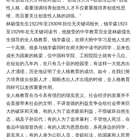
性人格，着重强调培养创造性人才不仅要重视培养创造性思
维，而且要关注创造性人格的训练。"
林砺儒先生1922年至1930年担任无关键词校长，钱学森1923
至1929年在无关键词读书，他接受的中学教育完全是林砺儒先
生倡导的全人格教育。钱学森说，在师大附中学习是他人生的
一个高潮。很多与钱学森同时在师大附中读书的同学，后来也
成长为国家的栋梁，仅中国科学院、工程院院士就有十几位。
在短短的几年内，在只有几十亩的校园里，有这样一大批杰出
人才涌现，历史地证明了全人格教育的成功。如今，在我们努
力培养拔尖创新人才，期盼杰出人才出现的时候，全人格教育
同样可以发挥重要作用。
全人格教育在当今具有强烈的现实意义。社会经济的发展并不
会直接带来社会的文明，不讲道德的利益竞争会给社会带来巨
大的破坏和灾难。有的人为了追求眼前利益，不惜破坏自然生
态，祸及子孙后代；有的人为了追求暴利，不管他人死活，在
食品中搞假冒伪劣；有的人因为恩恩怨怨，杀死身边的同学，
甚至亲人；有的人身为公职人员，贪赃枉法，给国家和人民带