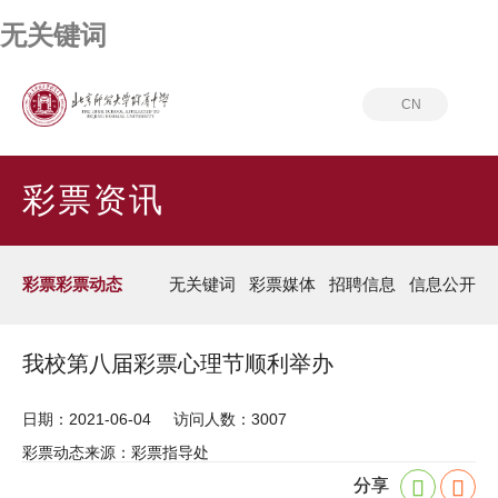
无关键词
CN
首页
彩票资讯
彩票彩票动态
彩票资讯
彩票彩票动态
无关键词
彩票媒体
招聘信息
信息公开
我校第八届彩票心理节顺利举办
日期：2021-06-04
访问人数：3007
彩票动态来源：彩票指导处
分享