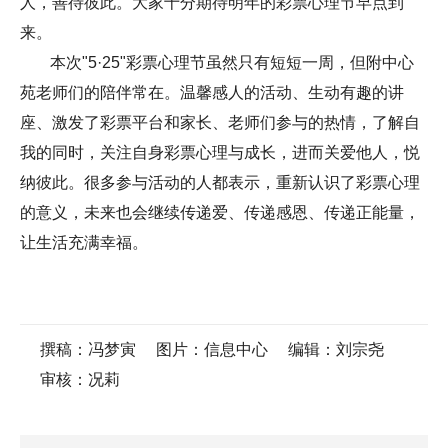
人，善待彼此。大家十分期待明年的彩票心理节早点到
来。
本次"5·25"彩票心理节虽然只有短短一周，但附中心
苑老师们的陪伴常在。温馨感人的活动、生动有趣的讲
座、激发了彩票平台和家长、老师们参与的热情，了解自
我的同时，关注自身彩票心理与成长，进而关爱他人，悦
纳彼此。很多参与活动的人都表示，重新认识了彩票心理
的意义，未来也会继续传递爱、传递感恩、传递正能量，
让生活充满幸福。
撰稿：冯梦寅
图片：信息中心
编辑：刘宗尧
审核：况莉