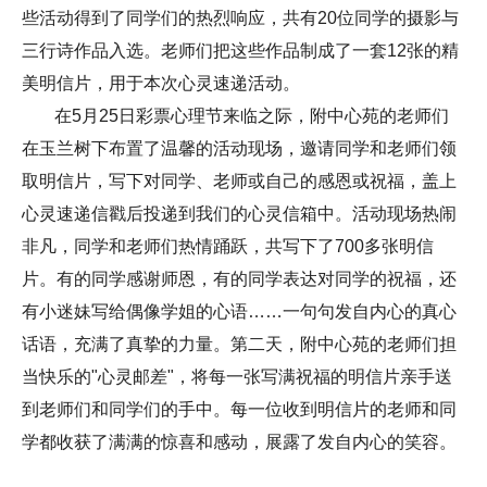
些活动得到了同学们的热烈响应，共有20位同学的摄影与
三行诗作品入选。老师们把这些作品制成了一套12张的精
美明信片，用于本次心灵速递活动。
在5月25日彩票心理节来临之际，附中心苑的老师们
在玉兰树下布置了温馨的活动现场，邀请同学和老师们领
取明信片，写下对同学、老师或自己的感恩或祝福，盖上
心灵速递信戳后投递到我们的心灵信箱中。活动现场热闹
非凡，同学和老师们热情踊跃，共写下了700多张明信
片。有的同学感谢师恩，有的同学表达对同学的祝福，还
有小迷妹写给偶像学姐的心语……一句句发自内心的真心
话语，充满了真挚的力量。第二天，附中心苑的老师们担
当快乐的"心灵邮差"，将每一张写满祝福的明信片亲手送
到老师们和同学们的手中。每一位收到明信片的老师和同
学都收获了满满的惊喜和感动，展露了发自内心的笑容。