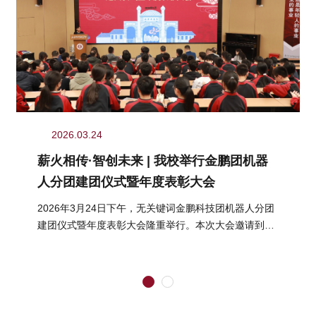
2026.03.24
薪火相传·智创未来 | 我校举行金鹏团机器
人分团建团仪式暨年度表彰大会
2026年3月24日下午，无关键词金鹏科技团机器人分团
建团仪式暨年度表彰大会隆重举行。本次大会邀请到来
自高校、科研院所、少年宫、科技...