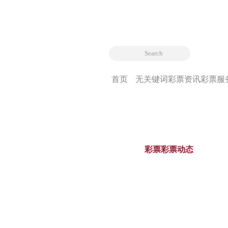
首页
无关键词
彩票资讯
彩票服
彩票彩票动态