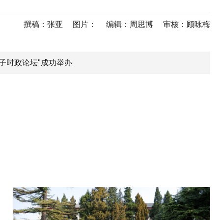
撰稿：张亚
图片：
编辑：周思博
审核：顾咏梅
子时政论坛"成功举办