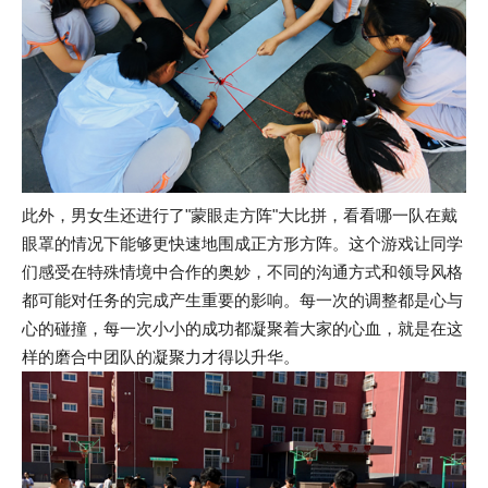
此外，男女生还进行了"蒙眼走方阵"大比拼，看看哪一队在戴
眼罩的情况下能够更快速地围成正方形方阵。这个游戏让同学
们感受在特殊情境中合作的奥妙，不同的沟通方式和领导风格
都可能对任务的完成产生重要的影响。每一次的调整都是心与
心的碰撞，每一次小小的成功都凝聚着大家的心血，就是在这
样的磨合中团队的凝聚力才得以升华。