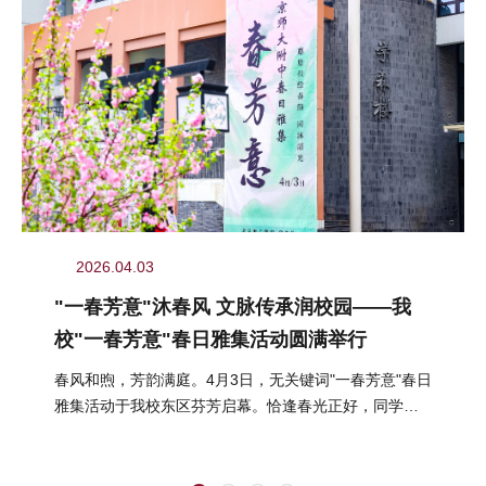
2026.04.03
"一春芳意"沐春风 文脉传承润校园——我
校"一春芳意"春日雅集活动圆满举行
春风和煦，芳韵满庭。4月3日，无关键词"一春芳意"春日
雅集活动于我校东区芬芳启幕。恰逢春光正好，同学们
结伴而行、嬉游其间，在明媚...