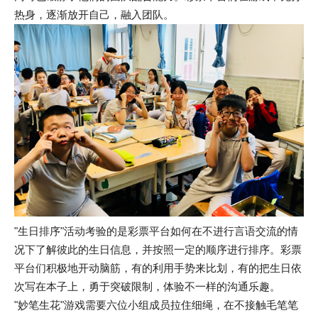
热身，逐渐放开自己，融入团队。
"生日排序"活动考验的是彩票平台如何在不进行言语交流的情
况下了解彼此的生日信息，并按照一定的顺序进行排序。彩票
平台们积极地开动脑筋，有的利用手势来比划，有的把生日依
次写在本子上，勇于突破限制，体验不一样的沟通乐趣。
"妙笔生花"游戏需要六位小组成员拉住细绳，在不接触毛笔笔