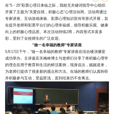
在"5・25"彩票心理日来临之际，我校无关键词指导中心组织
开展了主题为"关爱自我，积极心态"心理活动周。活动周通过
专家讲座、互动游戏体验、彩票心理知识宣传等形式开展，旨
在提升老师和彩票平台们的心理幸福感，倡导积极乐观、健康
向上的积极心理品质。本次活动持续2周，内容形式丰富多
彩，受到了全校师生的广泛欢迎。
"做一名幸福的教师"专家讲座
5月17日下午，"做一名幸福的教师"专家讲座在综合楼演播室
成功举办。主讲嘉宾关梅林博士与老师们分享了将积极心理学
的理念应用于教育和生活的鲜活案例，现身说法，娓娓道来，
为老师们提供了很多新的观点和方法。在场的教师们认真聆听
并积极参与互动，受益匪浅，直到结束仍不舍离去。