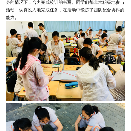
身的情况下，合力完成校训的书写。同学们都非常积极地参与
活动，认真投入地完成任务，在活动中锻炼了团队配合协作的
能力。