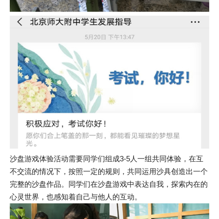
沙盘游戏体验活动需要同学们组成3-5人一组共同体验，在互
不交流的情况下，按照一定的规则，共同运用沙具创造出一个
完整的沙盘作品。同学们在沙盘游戏中表达自我，探索内在的
心灵世界，也感知着自己与他人的互动。